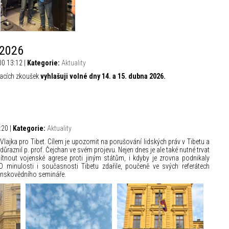
 2026
00 13:12 |
Kategorie:
Aktuality
macích zkoušek
vyhlašuji volné dny 14. a 15. dubna 2026.
:20 |
Kategorie:
Aktuality
i Vlajka pro Tibet. Cílem je upozornit na porušování lidských práv v Tibetu a
ůraznil p. prof. Čejchan ve svém projevu. Nejen dnes je ale také nutné trvat
nout vojenské agrese proti jiným státům, i kdyby je zrovna podnikaly
 minulosti i současnosti Tibetu zdařile, poučeně ve svých referátech
čenskovědního semináře.