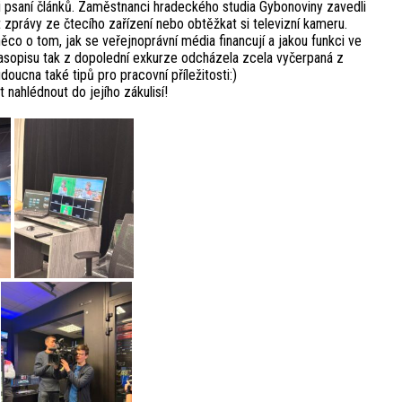
ři psaní článků. Zaměstnanci hradeckého studia Gybonoviny zavedli
t zprávy ze čtecího zařízení nebo obtěžkat si televizní kameru.
co o tom, jak se veřejnoprávní média financují a jakou funkci ve
časopisu tak z dopolední exkurze odcházela zcela vyčerpaná z
oucna také tipů pro pracovní příležitosti:)
ahlédnout do jejího zákulisí!