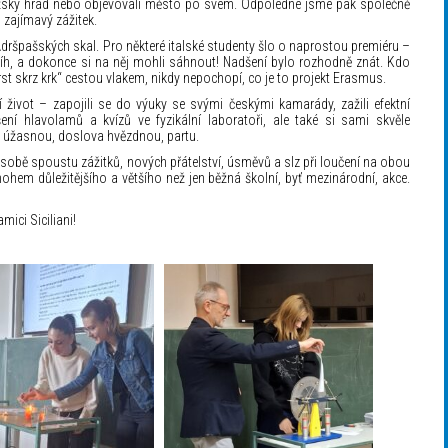
ažský hrad nebo objevovali město po svém. Odpoledne jsme pak společně
i zajímavý zážitek.
dršpašských skal. Pro některé italské studenty šlo o naprostou premiéru –
 sníh, a dokonce si na něj mohli sáhnout! Nadšení bylo rozhodně znát. Kdo
rst skrz krk“ cestou vlakem, nikdy nepochopí, co je to projekt Erasmus.
ní život – zapojili se do výuky se svými českými kamarády, zažili efektní
ení hlavolamů a kvízů ve fyzikální laboratoři, ale také si sami skvěle
li úžasnou, doslova hvězdnou, partu.
o sobě spoustu zážitků, nových přátelství, úsměvů a slz při loučení na obou
ohem důležitějšího a většího než jen běžná školní, byť mezinárodní, akce.
mici Siciliani!