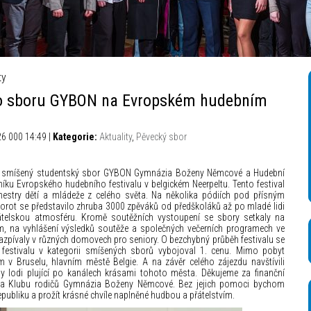
á televize – Autor_ Mikuláš Křepelka
ty
ho sboru GYBON na Evropském hudebním
26 000 14:49 |
Kategorie:
Aktuality
,
Pěvecký sbor
ové smíšený studentský sbor GYBON Gymnázia Boženy Němcové a Hudební
íku Evropského hudebního festivalu v belgickém Neerpeltu. Tento festival
hestry dětí a mládeže z celého světa. Na několika pódiích pod přísným
rot se představilo zhruba 3000 zpěváků od předškoláků až po mladé lidi
átelskou atmosféru. Kromě soutěžních vystoupení se sbory setkaly na
, na vyhlášení výsledků soutěže a společných večerních programech ve
zazpívaly v různých domovech pro seniory. O bezchybný průběh festivalu se
festivalu v kategorii smíšených sborů vybojoval 1. cenu. Mimo pobyt
m v Bruselu, hlavním městě Belgie. A na závěr celého zájezdu navštívili
 lodi plující po kanálech krásami tohoto města. Děkujeme za finanční
 a Klubu rodičů Gymnázia Boženy Němcové. Bez jejich pomoci bychom
publiku a prožít krásné chvíle naplněné hudbou a přátelstvím.