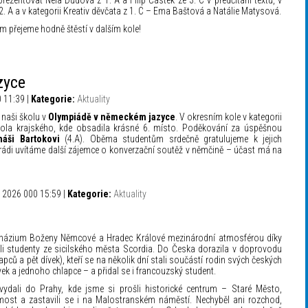
rezentovat Nela Dudová z 1. A a Filip Částek ze 3. C v předčítání textu, v
. A a v kategorii Kreativ děvčata z 1. C – Ema Baštová a Natálie Matysová.
 přejeme hodně štěstí v dalším kole!
zyce
0 11:39 |
Kategorie:
Aktuality
 naši školu v
Olympiádě v německém jazyce
. V okresním kole v kategorii
kola krajského, kde obsadila krásné 6. místo. Poděkování za úspěšnou
áši Bartokovi
(4.A). Oběma studentům srdečně gratulujeme k jejich
 rádi uvítáme další zájemce o konverzační soutěž v němčině – účast má na
 2026 000 15:59 |
Kategorie:
Aktuality
mnázium Boženy Němcové a Hradec Králové mezinárodní atmosférou díky
ali studenty ze sicilského města Scordia. Do Česka dorazila v doprovodu
apců a pět dívek), kteří se na několik dní stali součástí rodin svých českých
ívek a jednoho chlapce – a přidal se i francouzský student.
ydali do Prahy, kde jsme si prošli historické centrum – Staré Město,
 most a zastavili se i na Malostranském náměstí. Nechyběl ani rozchod,