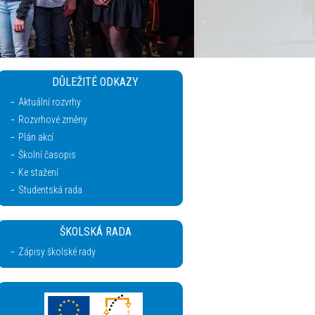
DŮLEŽITÉ ODKAZY
Aktuální rozvrhy
Rozvrhové změny
Plán akcí
Školní časopis
Ke stažení
Studentská rada
ŠKOLSKÁ RADA
Zápisy školské rady