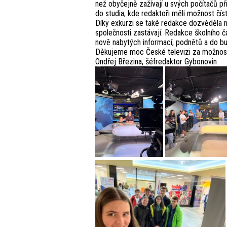
než obyčejně zažívají u svých počítačů p
do studia, kde redaktoři měli možnost čís
Díky exkurzi se také redakce dozvěděla ně
společnosti zastávají. Redakce školního 
nově nabytých informací, podnětů a do bud
Děkujeme moc České televizi za možnost n
Ondřej Březina, šéfredaktor Gybonovin