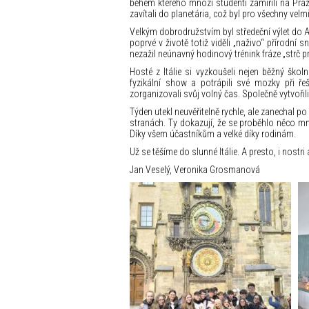
během kterého mnozí studenti zamířili na Pr
zavítali do planetária, což byl pro všechny velm
Velkým dobrodružstvím byl středeční výlet do A
poprvé v životě totiž viděli „naživo“ přírodní
nezažil neúnavný hodinový trénink fráze „strč p
Hosté z Itálie si vyzkoušeli nejen běžný škol
fyzikální show a potrápili své mozky při řeš
zorganizovali svůj volný čas. Společně vytvoři
Týden utekl neuvěřitelně rychle, ale zanechal p
stranách. Ty dokazují, že se proběhlo něco mn
Díky všem účastníkům a velké díky rodinám.
Už se těšíme do slunné Itálie. A presto, i nostri a
Jan Veselý, Veronika Grosmanová