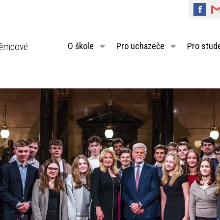
ěmcové
O škole
Pro uchazeče
Pro stud