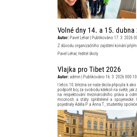
Volné dny 14. a 15. dubna
Autor:
Pavel Lehar | Publikováno 17. 3. 2026 0
Z důvodu organizačního zajištění konání přijí
Pavel Lehar, ředitel školy
Vlajka pro Tibet 2026
Autor:
admin | Publikováno 16. 3. 2026 000 10
I letos 10. března se naše škola připojila k akc
podpořit boj za svobodu kdekoli na světě, jak zd
na respektování mezinárodního práva a odmít
mocnosti a státy spřátelené a spojenecké. O
pojednaly Adéla P. a Anna T., studentky spole