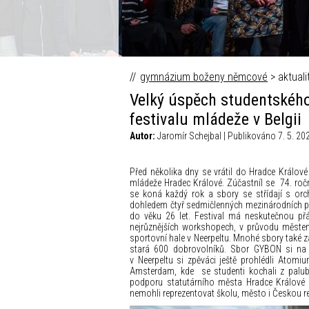
Fokus Václava Moravce © Česk
gymnázium boženy němcové
> aktuali
Velký úspěch studentské
festivalu mládeže v Belgii
Autor:
Jaromír Schejbal | Publikováno 7. 5. 20
Před několika dny se vrátil do Hradce Král
mládeže Hradec Králové. Zúčastníl se 74. ročn
se koná každý rok a sbory se střídají s orc
dohledem čtyř sedmičlenných mezinárodních po
do věku 26 let. Festival má neskutečnou př
nejrůznějších workshopech, v průvodu městem
sportovní hale v Neerpeltu. Mnohé sbory také 
stará 600 dobrovolníků. Sbor GYBON si na 
v Neerpeltu si zpěváci ještě prohlédli Atomiu
Amsterdam, kde se studenti kochali z paluby
podporu statutárního města Hradce Králové
nemohli reprezentovat školu, město i Českou re