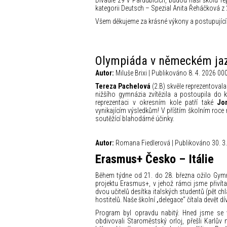
Divadle 29 v Pardubicích, budou naši školu rep
kategorii Deutsch – Spezial Anita Řeháčková z 2
Všem děkujeme za krásné výkony a postupujícím
Olympiáda v německém ja
Autor:
Miluše Brixi | Publikováno 8. 4. 2026 00
Tereza Pachelová
(2.B) skvěle reprezentovala
nižšího gymnázia zvítězila a postoupila do 
reprezentaci v okresním kole patří také
Jon
vynikajícím výsledkům! V příštím školním roce
soutěžící blahodárné účinky.
Autor:
Romana Fiedlerová | Publikováno 30. 3.
Erasmus+ Česko – Itálie
Během týdne od 21. do 28. března ožilo Gy
projektu Erasmus+, v jehož rámci jsme přivít
dvou učitelů desítka italských studentů (pět chl
hostitelů. Naše školní „delegace“ čítala devět d
Program byl opravdu nabitý. Hned jsme se v
obdivovali Staroměstský orloj, přešli Karlův