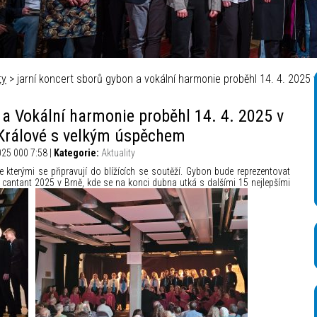
á televize – Autor_ Mikuláš Křepelka
ty
> jarní koncert sborů gybon a vokální harmonie proběhl 14. 4. 2025
 a Vokální harmonie proběhl 14. 4. 2025 v
Králové s velkým úspěchem
025 000 7:58 |
Kategorie:
Aktuality
kterými se připravují do blížících se soutěží. Gybon bude reprezentovat
 cantant 2025 v Brně, kde se na konci dubna
utká s dalšími 15 nejlepšími