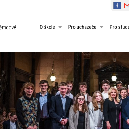
ěmcové
O škole
Pro uchazeče
Pro stud