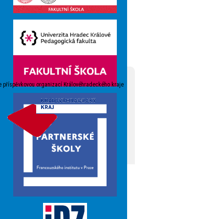
e příspěvkovou organizací Královéhradeckého kraje