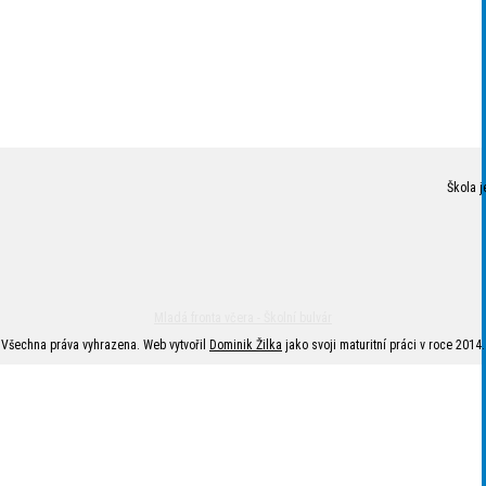
Škola j
Mladá fronta včera - Školní bulvár
Všechna práva vyhrazena. Web vytvořil
Dominik Žilka
jako svoji maturitní práci v roce 2014.