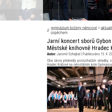
Fokus Václava Moravce © Česk
gymnázium boženy němcové
>
aktuali
úspěchem
Jarní koncert sborů Gybon
Městské knihovně Hradec 
Autor:
Jaromír Schejbal | Publikováno 15. 4. 2
Oba sbory předvedly posluchačům skladby, se 
Hradec Králové na celostátním kole Gymnasia