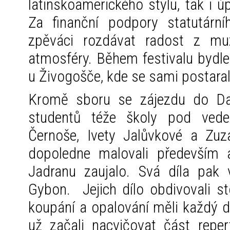
latinskoamerického stylu, tak i úp
Za finanční podpory statutárn
zpěváci rozdávat radost z muz
atmosféry. Během festivalu bydle
u Živogošče, kde se sami postarali
Kromě sboru se zájezdu do Dal
studentů téže školy pod vede
Černoše, Ivety Jalůvkové a Zuz
dopoledne malovali především 
Jadranu zaujalo. Svá díla pak 
Gybon. Jejich dílo obdivovali s
koupání a opalování měli každý 
už začali nacvičovat část repe