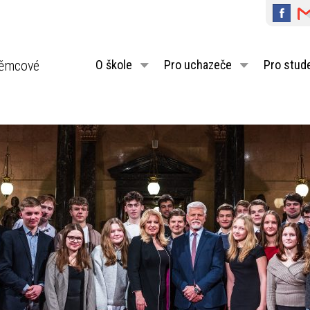
ěmcové
O škole
Pro uchazeče
Pro stud