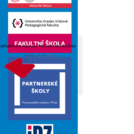
e příspěvkovou organizací Královéhradeckého kraje