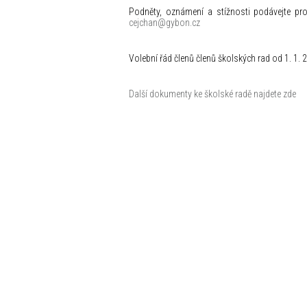
Podněty, oznámení a stížnosti podávejte pro
cejchan@gybon.cz
Volební řád členů členů školských rad od 1. 1. 
Další dokumenty ke školské radě najdete zde