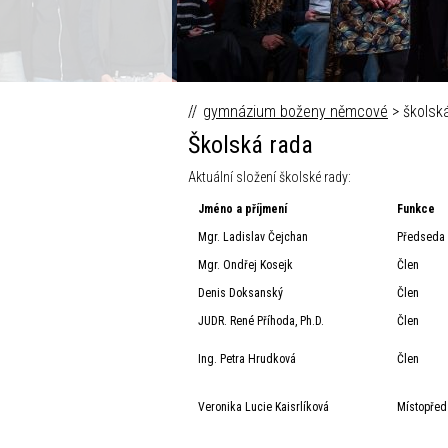
Fokus Václava Moravce © Česk
gymnázium boženy němcové
> školsk
Školská rada
Aktuální složení školské rady:
Jméno a příjmení
Funkce
Mgr. Ladislav Čejchan
Předseda 
Mgr. Ondřej Kosejk
Člen
Denis Doksanský
Člen
JUDR. René Příhoda, Ph.D.
Člen
Ing. Petra Hrudková
Člen
Veronika Lucie Kaisrlíková
Místopřed