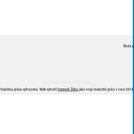
Škola j
Mladá fronta včera - Školní bulvár
Všechna práva vyhrazena. Web vytvořil
Dominik Žilka
jako svoji maturitní práci v roce 2014.