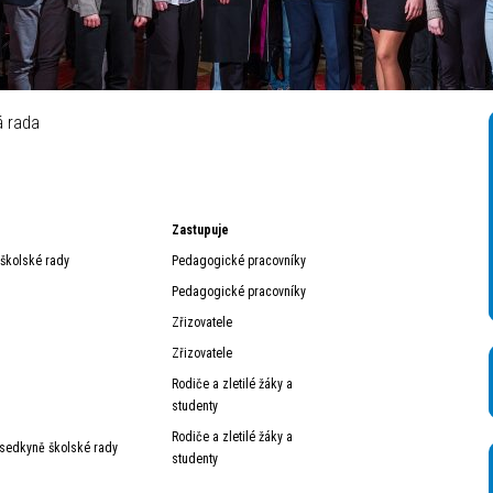
á televize – Autor_ Mikuláš Křepelka
á rada
Zastupuje
školské rady
Pedagogické pracovníky
Pedagogické pracovníky
Zřizovatele
Zřizovatele
Rodiče a zletilé žáky a
studenty
Rodiče a zletilé žáky a
sedkyně školské rady
studenty