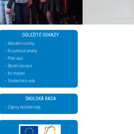
DŮLEŽITÉ ODKAZY
Aktuální rozvrhy
Rozvrhové změny
Plán akcí
Školní časopis
Ke stažení
Studentská rada
ŠKOLSKÁ RADA
Zápisy školské rady