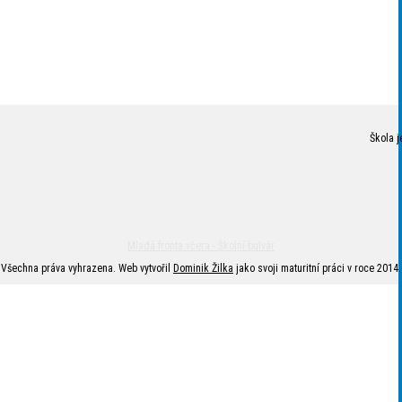
Škola j
Mladá fronta včera - Školní bulvár
Všechna práva vyhrazena. Web vytvořil
Dominik Žilka
jako svoji maturitní práci v roce 2014.