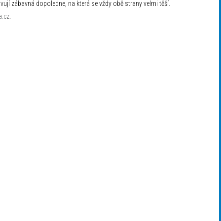
avují zábavná dopoledne, na která se vždy obě strany velmi těší.
a.cz
.