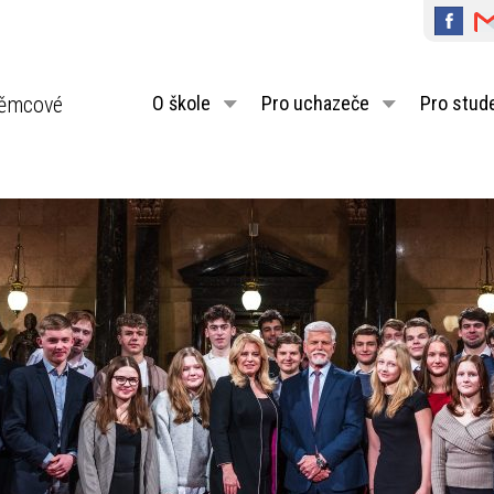
ěmcové
O škole
Pro uchazeče
Pro stud