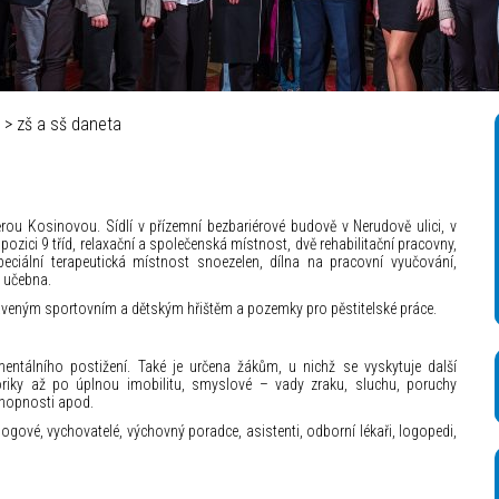
á televize – Autor_ Mikuláš Křepelka
> zš a sš daneta
rou Kosinovou. Sídlí v přízemní bezbariérové budově v Nerudově ulici, v
ozici 9 tříd, relaxační a společenská místnost, dvě rehabilitační pracovny,
eciální terapeutická místnost snoezelen, dílna na pracovní vyučování,
á učebna.
veným sportovním a dětským hřištěm a pozemky pro pěstitelské práce.
tálního postižení. Také je určena žákům, u nichž se vyskytuje další
oriky až po úplnou imobilitu, smyslové – vady zraku, sluchu, poruchy
chopnosti apod.
gogové, vychovatelé, výchovný poradce, asistenti, odborní lékaři, logopedi,