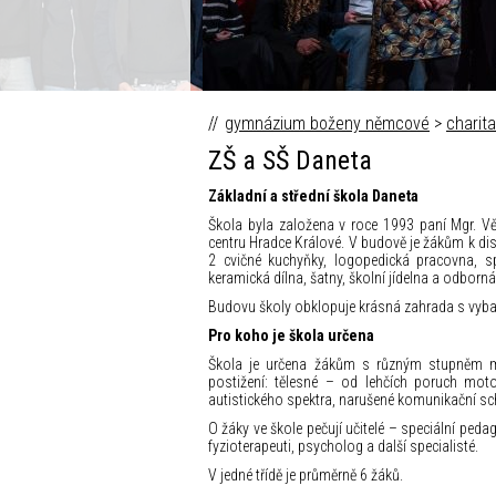
Fokus Václava Moravce © Česk
gymnázium boženy němcové
>
charita
ZŠ a SŠ Daneta
Základní a střední škola Daneta
Škola byla založena v roce 1993 paní Mgr. Vě
centru Hradce Králové. V budově je žákům k disp
2 cvičné kuchyňky, logopedická pracovna, sp
keramická dílna, šatny, školní jídelna a odborn
Budovu školy obklopuje krásná zahrada s vyba
Pro koho je škola určena
Škola je určena žákům s různým stupněm men
postižení: tělesné – od lehčích poruch mot
autistického spektra, narušené komunikační s
O žáky ve škole pečují učitelé – speciální peda
fyzioterapeuti, psycholog a další specialisté.
V jedné třídě je průměrně 6 žáků.