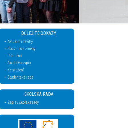
DŮLEŽITÉ ODKAZY
Aktuální rozvrhy
Rozvrhové změny
Plán akcí
Školní časopis
Ke stažení
Studentská rada
ŠKOLSKÁ RADA
Zápisy školské rady