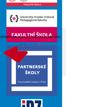
e příspěvkovou organizací Královéhradeckého kraje