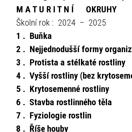
M A T U R I T N Í OKRUHY
Školní rok : 2024 – 2025
1 . Buňka
2 . Nejjednodušší formy organi
3 . Protista a stélkaté rostliny
4 . Vyšší rostliny (bez krytose
5 . Krytosemenné rostliny
6 . Stavba rostlinného těla
7 . Fyziologie rostlin
8 . Říše houby