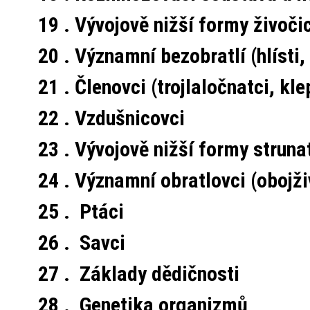
19 . Vývojově nižší formy živoči
20 . Významní bezobratlí (hlísti
21 . Členovci (trojlaločnatci, kle
22 . Vzdušnicovci
23 . Vývojově nižší formy strun
24 . Významní obratlovci (obojživ
25 . Ptáci
26 . Savci
27 . Základy dědičnosti
28 . Genetika organizmů