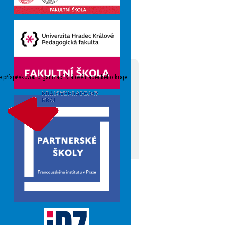
e příspěvkovou organizací Královéhradeckého kraje