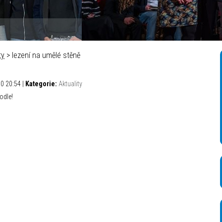
ty
> lezení na umělé stěně
00 20:54 |
Kategorie:
Aktuality
odle!