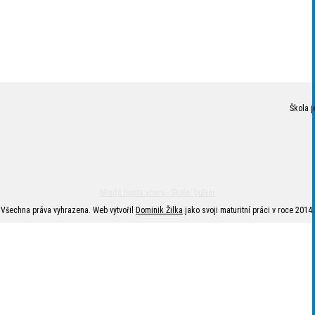
Škola j
Mladá fronta včera - Školní bulvár
Všechna práva vyhrazena. Web vytvořil
Dominik Žilka
jako svoji maturitní práci v roce 2014.