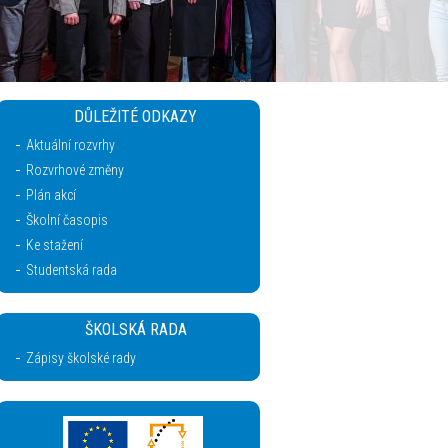
DŮLEŽITÉ ODKAZY
Aktuální rozvrhy
Rozvrhové změny
Plán akcí
Školní časopis
Ke stažení
Studentská rada
ŠKOLSKÁ RADA
Zápisy školské rady