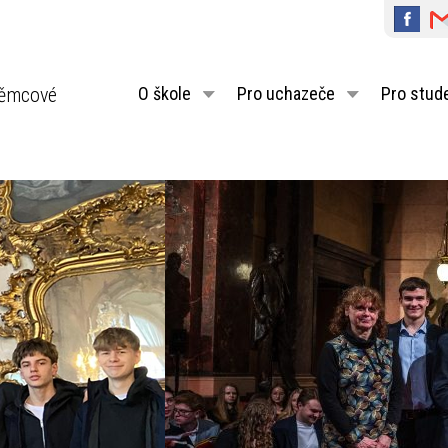
ěmcové
O škole
Pro uchazeče
Pro stud