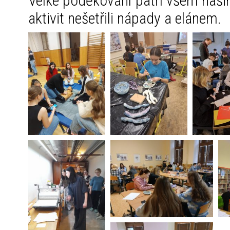
Velké poděkování patří všem našim
aktivit nešetřili nápady a elánem.