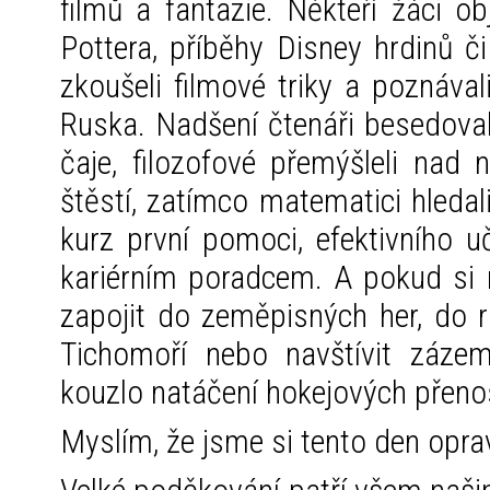
filmů a fantazie. Někteří žáci ob
Pottera, příběhy Disney hrdinů č
zkoušeli filmové triky a poznáva
Ruska. Nadšení čtenáři besedoval
čaje, filozofové přemýšleli nad
štěstí, zatímco matematici hledal
kurz první pomoci, efektivního u
kariérním poradcem. A pokud si
zapojit do zeměpisných her, do r
Tichomoří nebo navštívit zázem
kouzlo natáčení hokejových přeno
Myslím, že jsme si tento den oprav