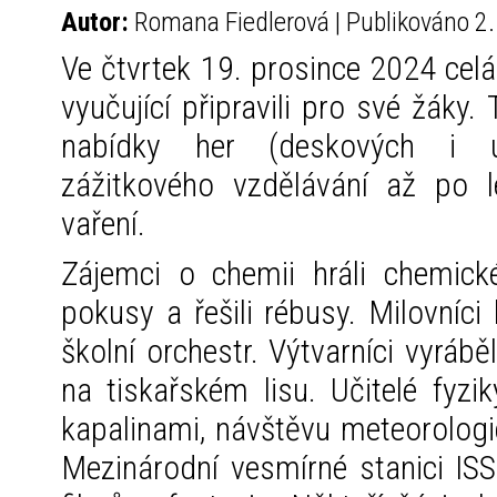
Autor:
Romana Fiedlerová | Publikováno 2.
Ve čtvrtek 19. prosince 2024 celá 
vyučující připravili pro své žáky.
nabídky her (deskových i ún
zážitkového vzdělávání až po 
vaření.
Zájemci o chemii hráli chemick
pokusy a řešili rébusy. Milovníci
školní orchestr. Výtvarníci vyrábě
na tiskařském lisu. Učitelé fyzi
kapalinami, návštěvu meteorologi
Mezinárodní vesmírné stanici ISS