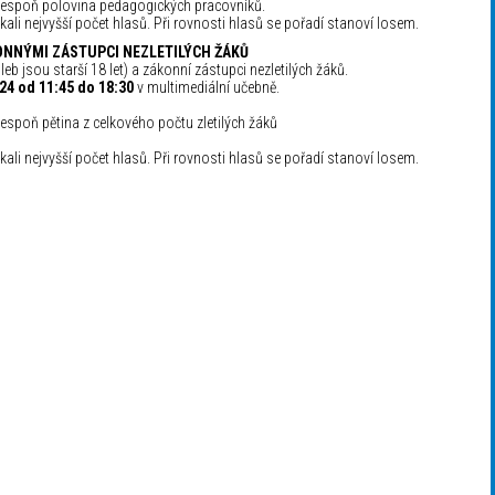
 alespoň polovina pedagogických pracovníků.
ískali nejvyšší počet hlasů. Při rovnosti hlasů se pořadí stanoví losem.
KONNÝMI ZÁSTUPCI NEZLETILÝCH ŽÁKŮ
oleb jsou starší 18 let) a zákonní zástupci nezletilých žáků.
024 od 11:45 do 18:30
v multimediální učebně.
alespoň pětina z celkového počtu zletilých žáků
ískali nejvyšší počet hlasů. Při rovnosti hlasů se pořadí stanoví losem.