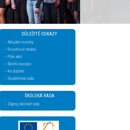
DŮLEŽITÉ ODKAZY
Aktuální rozvrhy
Rozvrhové změny
Plán akcí
Školní časopis
Ke stažení
Studentská rada
ŠKOLSKÁ RADA
Zápisy školské rady