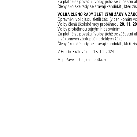
Za platné se považují volby, jichž se zúčastní
Členy školské rady se stávají kandidáti, kteří z
VOLBA ČLENŮ RADY ZLETILÝMI ŽÁKY A ZÁ
Oprávněni volit jsou zletilí žáci (v den konání v
Volby členů školské rady proběhnou
20. 11. 2
Volby proběhnou tajným hlasováním.
Za platné se považují volby, jichž se zúčastní 
a zákonných zástupců nezletilých žáků.
Členy školské rady se stávají kandidáti, kteří z
V Hradci Králové dne 18. 10. 2024
Mgr. Pavel Lehar, ředitel školy