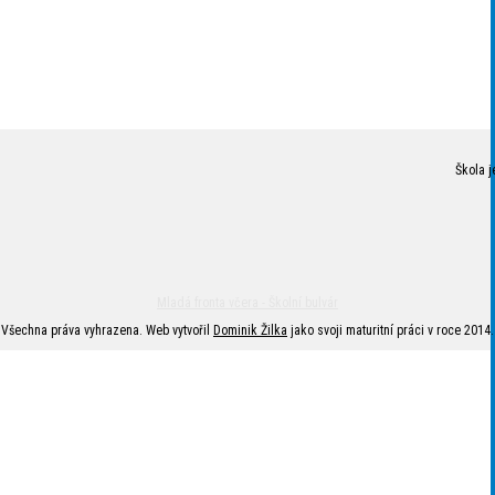
Škola j
Mladá fronta včera - Školní bulvár
Všechna práva vyhrazena. Web vytvořil
Dominik Žilka
jako svoji maturitní práci v roce 2014.