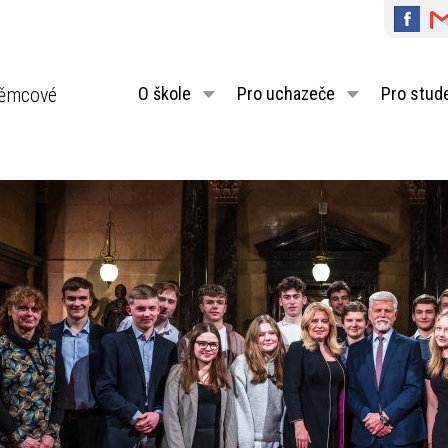
ěmcové
O škole
Pro uchazeče
Pro stud