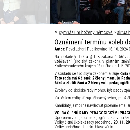
Fokus Václava Moravce © Česk
gymnázium boženy němcové
>
aktuali
Oznámení termínu voleb do
Autor:
Pavel Lehar | Publikováno 18. 10. 2024 
Na základě § 167 a § 168 zákona č. 561/20
vzdělávání (školský zákon), v platném zněn
Královéhradeckým krajem účinného od 1. 5. 201
V souladu se školským zákonem zřizuje Rada K
Tato rada má 6 členů: 2 členy jmenuje Rada
žáků a zletilí žáci a 2 členy volí pedagogičt
Zvoleny do školské rady mohou být osoby způ
Za účelem volby zřizuji přípravný výbor, jehož č
Kandidáty je možné navrhovat písemně emailem 
VOLBA ČLENŮ RADY PEDAGOGICKÝMI PRAC
Oprávněni volit jsou pedagogičtí pracovníci ško
Volby členů školské rady proběhnou
20. 11. 2
Volby proběhnou tajným hlasováním.