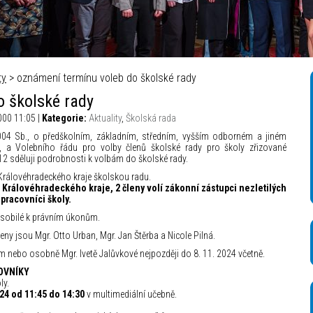
á televize – Autor_ Mikuláš Křepelka
ty
> oznámení termínu voleb do školské rady
 školské rady
000 11:05 |
Kategorie:
Aktuality
,
Školská rada
04 Sb., o předškolním, základním, středním, vyšším odborném a jiném
í, a Volebního řádu pro volby členů školské rady pro školy zřizované
2 sděluji podrobnosti k volbám do školské rady.
rálovéhradeckého kraje školskou radu.
 Královéhradeckého kraje, 2 členy volí zákonní zástupci nezletilých
í pracovníci školy.
sobilé k právním úkonům.
leny jsou Mgr. Otto Urban, Mgr. Jan Štěrba a Nicole Pilná.
nebo osobně Mgr. Ivetě Jalůvkové nejpozději do 8. 11. 2024 včetně.
OVNÍKY
ly.
024 od 11:45 do 14:30
v multimediální učebně.