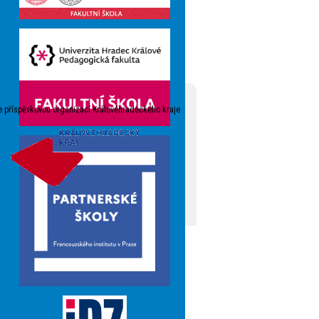
e příspěvkovou organizací Královéhradeckého kraje