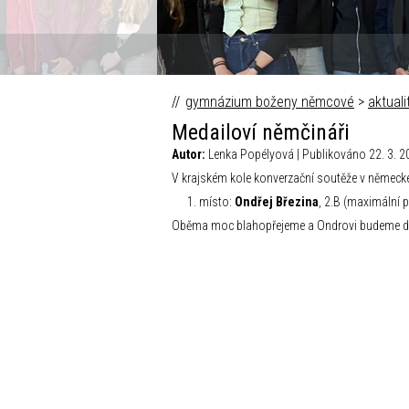
gymnázium boženy němcové
>
aktuali
Medailoví němčináři
Autor:
Lenka Popélyová | Publikováno 22. 3. 2
V krajském kole konverzační soutěže v německé
místo:
Ondřej Březina
, 2.B (maximální p
Oběma moc blahopřejeme a Ondrovi budeme drž