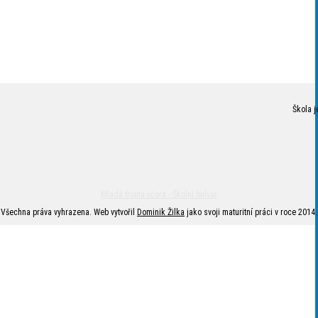
Škola j
Mladá fronta včera - Školní bulvár
Všechna práva vyhrazena. Web vytvořil
Dominik Žilka
jako svoji maturitní práci v roce 2014.