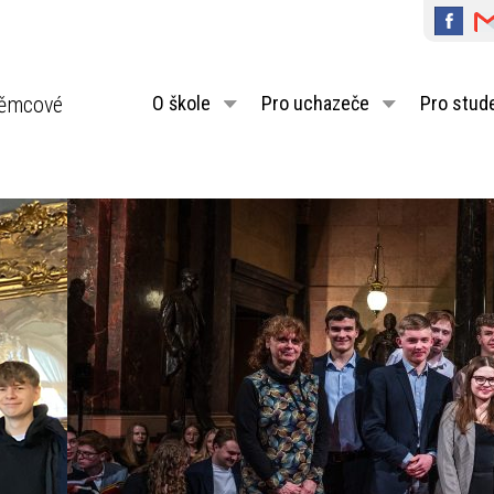
ěmcové
O škole
Pro uchazeče
Pro stud