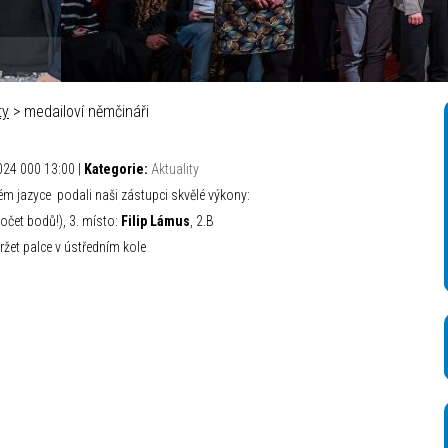
ty
> medailoví němčináři
024 000 13:00 |
Kategorie:
Aktuality
m jazyce podali naši zástupci skvělé výkony:
očet bodů!), 3. místo:
Filip Lámus
, 2.B
et palce v ústředním kole