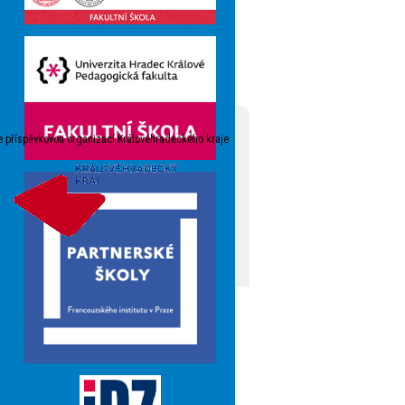
e příspěvkovou organizací Královéhradeckého kraje