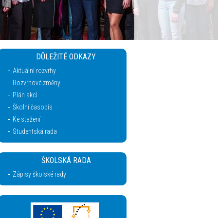
DŮLEŽITÉ ODKAZY
Aktuální rozvrhy
Rozvrhové změny
Plán akcí
Školní časopis
Ke stažení
Studentská rada
ŠKOLSKÁ RADA
Zápisy školské rady