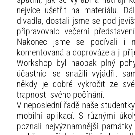
nejvíce ušetřit na materiálu. D
divadla, dostali jsme se pod jeviš
připravovalo večerní představen
Nakonec jsme se podívali i na
komentovaná a doprovázela ji pří
Workshop byl naopak plný pohy
účastníci se snažili vyjádřit sa
někdy je dobré vykročit ze s
trapnosti svého počínání.
V neposlední řadě naše studentky
mobilní aplikací. S různými úk
poznali nejvýznamnější památky 