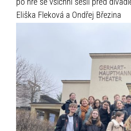
po hře se všichni sešli před divad
Eliška Fleková a Ondřej Březina