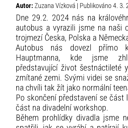
Autor:
Zuzana Vízková | Publikováno 4. 3.
Dne 29.2. 2024 nás na královéh
autobus a vyrazili jsme na naši 
trojmezí Česka, Polska a Německ
Autobus nás dovezl přímo k
Hauptmanna, kde jsme zhlé
představující život šestnáctileté 
zmítané zemi. Svými videi se snaž
na chvíli tak žít jako normální tee
Po skončení představení se část l
část na divadelní workshop.
Během prohlídky divadla jsme nej
spatřili, jak se vyrábí a natírají 