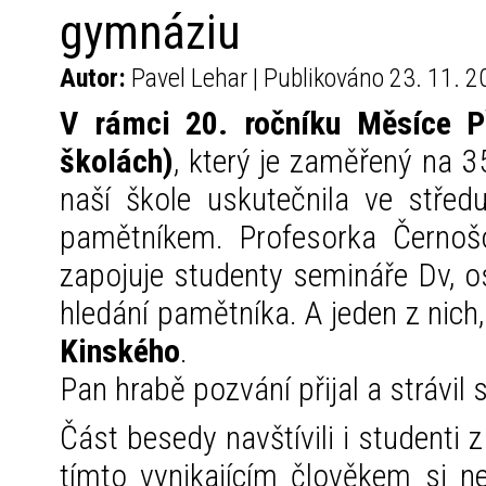
gymnáziu
Autor:
Pavel Lehar | Publikováno 23. 11. 
V rámci 20. ročníku
Měsíce P
školách)
, který je zaměřený na 3
naší škole uskutečnila ve stře
pamětníkem. Profesorka Černošo
zapojuje studenty semináře Dv, os
hledání pamětníka. A jeden z nich
Kinského
.
Pan hrabě pozvání přijal a strávil 
Část besedy navštívili i studenti z 
tímto vynikajícím člověkem si nen