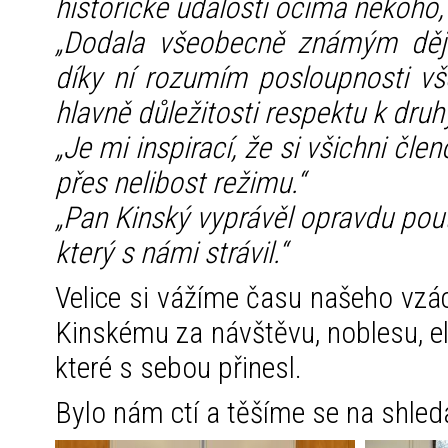
historické události očima někoho, 
„Dodala všeobecně známým ději
díky ní rozumím posloupnosti v
hlavně důležitosti respektu k dru
„Je mi inspirací, že si všichni čle
přes nelibost režimu.“
„Pan Kinský vyprávěl opravdu pout
který s námi strávil.“
Velice si vážíme času našeho vzá
Kinskému za návštěvu, noblesu, el
které s sebou přinesl.
Bylo nám ctí a těšíme se na shled