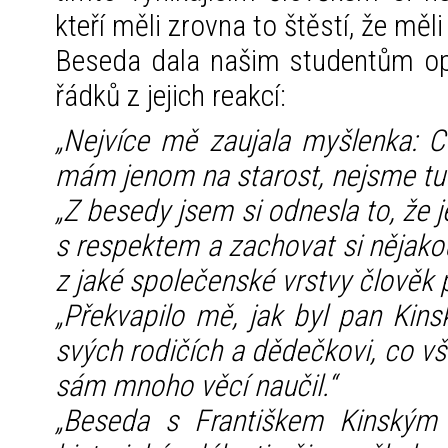
kteří měli zrovna to štěstí, že měl
Beseda dala našim studentům op
řádků z jejich reakcí:
„Nejvíce mě zaujala myšlenka: C
mám jenom na starost, nejsme tu
„Z besedy jsem si odnesla to, že 
s respektem a zachovat si nějakou 
z jaké společenské vrstvy člověk 
„Překvapilo mě, jak byl pan Kins
svých rodičích a dědečkovi, co vš
sám mnoho věcí naučil.“
„Beseda s Františkem Kinským 