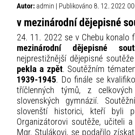
Autor:
admin | Publikováno 8. 12. 2022 00
v mezinárodní dějepisné so
24. 11. 2022 se v Chebu konalo fi
mezinárodní dějepisné sout
nejprestižnější dějepisné soutěž
pekla a zpět
. Soutěžním témat
1939-1945
. Do finále se kvalifik
tříčlenných týmů, z celkový
slovenských gymnázií. Soutěžní
slovenští historici, kteří byli
Organizátorovi soutěže, učiteli
Mgr. Stulákovi, se podařilo získ