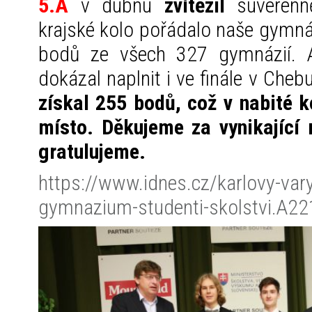
5.A
v dubnu
zvítězil
suverénně
krajské kolo pořádalo naše gymn
bodů ze všech 327 gymnázií. A 
dokázal naplnit i ve finále v Cheb
získal 255 bodů, což v nabité k
místo. Děkujeme za vynikající
gratulujeme.
https://www.idnes.cz/karlovy-var
gymnazium-studenti-skolstvi.A2