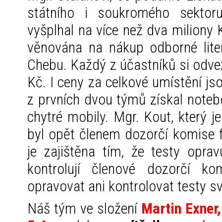
státního i soukromého sektor
vyšplhal na více než dva miliony
věnována na nákup odborné liter
Chebu. Každý z účastníků si odvezl
Kč. I ceny za celkové umístění js
z prvních dvou týmů získal noteb
chytré mobily. Mgr. Kout, který 
byl opět členem dozorčí komise f
je zajištěna tím, že testy opra
kontrolují členové dozorčí k
opravovat ani kontrolovat testy s
Náš tým ve složení
Martin Exner,