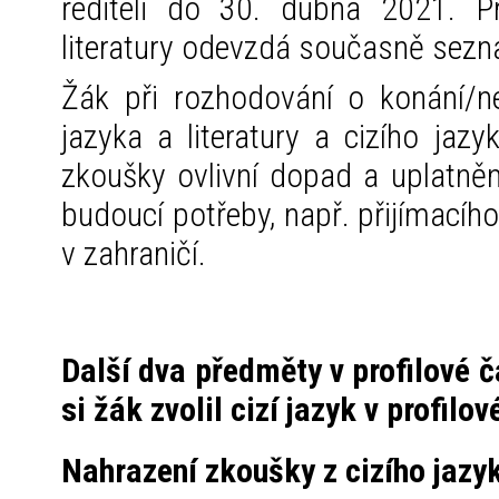
řediteli do 30. dubna 2021. 
literatury odevzdá současně sezna
Žák při rozhodování o konání/n
jazyka a literatury a cizího jaz
zkoušky ovlivní dopad a uplatněn
budoucí potřeby, např. přijímacíh
v zahraničí.
Další dva předměty v profilové 
si žák zvolil cizí jazyk v profilo
Nahrazení zkoušky z cizího jazy