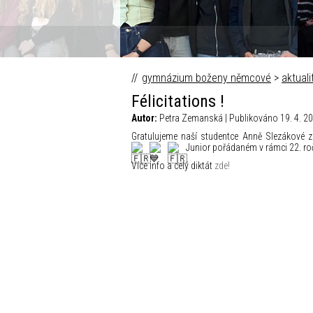
gymnázium boženy němcové
>
aktuali
Félicitations !
Autor:
Petra Zemanská | Publikováno 19. 4. 20
Gratulujeme naší studentce Anně Slezákové z 
Junior pořádaném v rámci 22. ročn
Více info a celý diktát
zde!