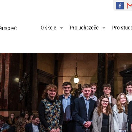
ěmcové
O škole
Pro uchazeče
Pro stud