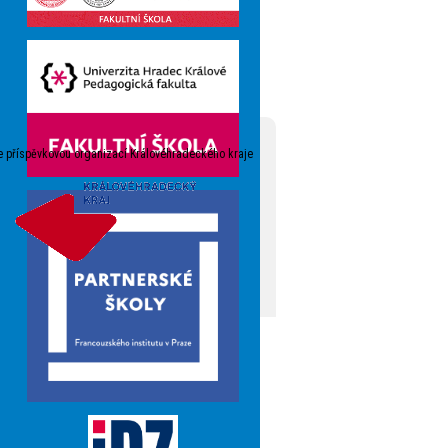
e příspěvkovou organizací Královéhradeckého kraje