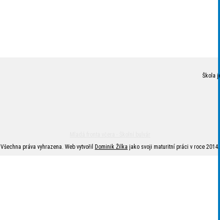
Škola j
Mladá fronta včera - Školní bulvár
Všechna práva vyhrazena. Web vytvořil
Dominik Žilka
jako svoji maturitní práci v roce 2014.