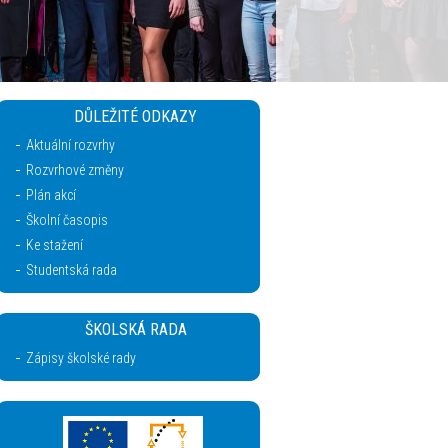
DŮLEŽITÉ ODKAZY
Aktuální rozvrhy
Rozvrhové změny
Plán akcí
Školní časopis
Ke stažení
Studentská rada
ŠKOLSKÁ RADA
Zápisy školské rady