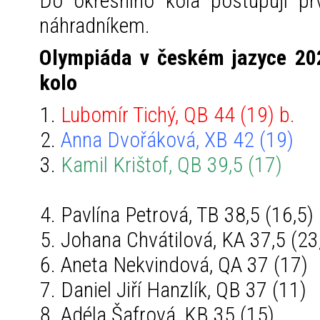
Do okresního kola postupují prv
náhradníkem.
Olympiáda v českém jazyce 202
kolo
Lubomír Tichý, QB 44 (19) b.
Anna Dvořáková, XB 42 (19)
Kamil Krištof, QB 39,5 (17)
Pavlína Petrová, TB 38,5 (16,5)
Johana Chvátilová, KA 37,5 (23
Aneta Nekvindová, QA 37 (17)
Daniel Jiří Hanzlík, QB 37 (11)
Adéla Šafrová, KB 35 (15)