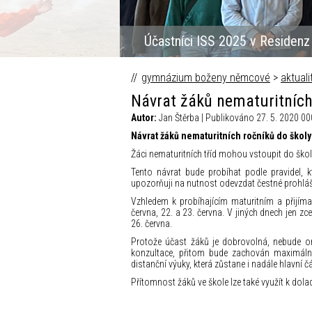
gymnázium boženy němcové
>
aktuali
Návrat žáků nematuritních
Autor:
Jan Štěrba | Publikováno 27. 5. 2020 00
Návrat žáků nematuritních ročníků do školy
Žáci nematuritních tříd mohou vstoupit do škol
Tento návrat bude probíhat podle pravidel, 
upozorňuji na nutnost odevzdat čestné prohláš
Vzhledem k probíhajícím maturitním a přijím
června, 22. a 23. června. V jiných dnech jen zc
26. června.
Protože účast žáků je dobrovolná, nebude o
konzultace, přitom bude zachován maximální
distanční výuky, která zůstane i nadále hlavní čá
Přítomnost žáků ve škole lze také využít k dolad