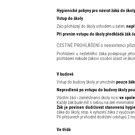
Hygienické pokyny pro návrat žáků do škol
Vstup do školy
Žáci přicházejí do školy vchodem u šaten,
nepř
Při prvním vstupu do školy předkládá žák č
ČESTNÉ PROHLÁŠENÍ o neexistenci přízn
Prohlášení u nezletilého žáka podepisuje jeh
prohlášení nebude žákovi osobní účast ve ško
V budově
Vstup do budovy školy je umožněn
pouze žá
Neprodleně po vstupu
do budovy školy pou
Všichni žáci i zaměstnanci školy nosí
ve spole
Každý žák bude mít s sebou na den minimálně 2 
Žák je povinen dodržovat stanovená hygie
žáka do školy, resp. k vyřazení žáka z vyučování
Při přesunech je vhodné dodržení odstupů 2 met
Ve třídě