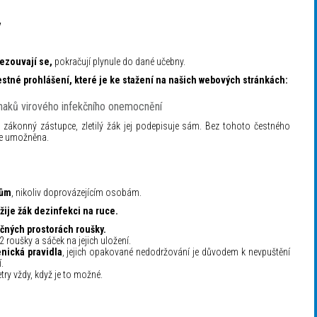
y
ezouvají se,
pokračují plynule do dané učebny.
estné prohlášení, které je ke stažení na našich webových stránkách:
aků virového infekčního onemocnění
o zákonný zástupce, zletilý žák jej podepisuje sám. Bez tohoto čestného
le umožněna.
kům
, nikoliv doprovázejícím osobám.
žije žák
dezinfekci na ruce.
čných prostorách roušky.
roušky a sáček na jejich uložení.
nická pravidla
, jejich opakované nedodržování je důvodem k nevpuštění
.
ry vždy, když je to možné.