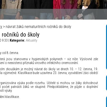
ty
> návrat žáků nematuritních ročníků do školy
 ročníků do školy
0 9:33 |
Kategorie:
Aktuality
y od 8. června.
která jsou stanovena v hygienických pokynech – viz níže. Výslovně zde
ení o neexistenci příznaků virového infekčního onemocnění.
acím zkouškám je možný návrat do školy ve dnech 10. – 12. června, 19.
ela výjimečně. Klasifikace bude uzavřena 23. června, vysvědčení žáci obdrží
rganizována výuka podle rozvrhu. Učitelé si mohou se žáky dohodnout
 počet patnácti žáků ve skupině. Předpokládáme, že půjde o doplnění
stí výuky.
ění klasifikace.