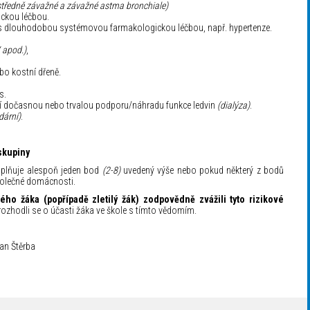
 středně závažné a závažné astma bronchiale)
ckou léčbou.
 s dlouhodobou systémovou farmakologickou léčbou, např. hypertenze.
V apod.)
,
bo kostní dřeně.
s.
cí dočasnou nebo trvalou podporu/náhradu funkce ledvin
(dialýza)
.
dární)
.
 skupiny
naplňuje alespoň jeden bod
(2-8)
uvedený výše nebo pokud některý z bodů
společné domácnosti.
ého žáka (popřípadě zletilý žák) zodpovědně zvážili tyto rizikové
a rozhodli se o účasti žáka ve škole s tímto vědomím.
n Štěrba