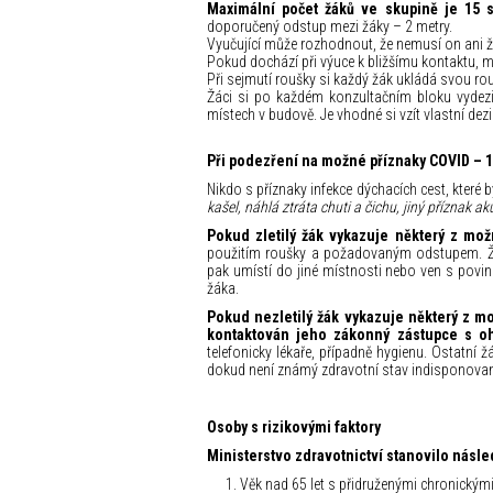
Maximální počet žáků ve skupině je 15 
doporučený odstup mezi žáky – 2 metry.
Vyučující může rozhodnout, že nemusí on ani ž
Pokud dochází při výuce k bližšímu kontaktu, mus
Při sejmutí roušky si každý žák ukládá svou ro
Žáci si po každém konzultačním bloku vydezinf
místech v budově. Je vhodné si vzít vlastní dezi
Při podezření na možné příznaky COVID – 
Nikdo s příznaky infekce dýchacích cest, kte
kašel, náhlá ztráta chuti a čichu, jiný příznak ak
Pokud zletilý žák vykazuje některý z mo
použitím roušky a požadovaným odstupem. Žák 
pak umístí do jiné místnosti nebo ven s pov
žáka.
Pokud nezletilý žák vykazuje některý z 
kontaktován jeho zákonný zástupce s o
telefonicky lékaře, případně hygienu. Ostatní
dokud není známý zdravotní stav indisponova
Osoby s rizikovými faktory
Ministerstvo zdravotnictví stanovilo násled
Věk nad 65 let s přidruženými chronickým