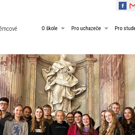
ěmcové
O škole
Pro uchazeče
Pro stud