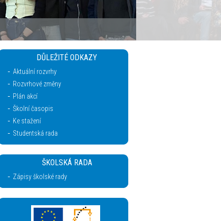
DŮLEŽITÉ ODKAZY
Aktuální rozvrhy
Rozvrhové změny
Plán akcí
Školní časopis
Ke stažení
Studentská rada
ŠKOLSKÁ RADA
Zápisy školské rady