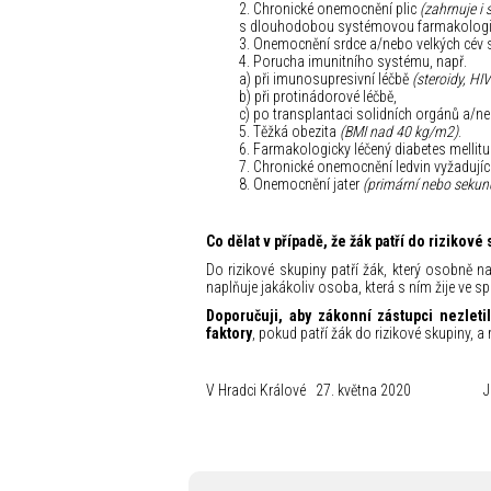
2. Chronické onemocnění plic
(zahrnuje i
s dlouhodobou systémovou farmakologi
3. Onemocnění srdce a/nebo velkých cév
4. Porucha imunitního systému, např.
a) při imunosupresivní léčbě
(steroidy, HI
b) při protinádorové léčbě,
c) po transplantaci solidních orgánů a/ne
5. Těžká obezita
(BMI nad 40 kg/m2)
.
6. Farmakologicky léčený diabetes mellitu
7. Chronické onemocnění ledvin vyžadují
8. Onemocnění jater
(primární nebo sekun
Co dělat v případě, že žák patří do rizikové
Do rizikové skupiny patří žák, který osobně 
naplňuje jakákoliv osoba, která s ním žije ve 
Doporučuji, aby zákonní zástupci nezletil
faktory
, pokud patří žák do rizikové skupiny, 
V Hradci Králové 27. května 2020 Ja