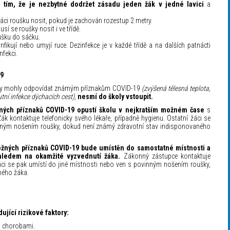
s tím, že je nezbytné dodržet zásadu jeden žák v jedné lavici
a
áci roušku nosit, pokud je zachován rozestup 2 metry.
í se roušky nosit i ve třídě.
ušku do sáčku.
ikují nebo umyjí ruce. Dezinfekce je v každé třídě a na dalších patnácti
nfekci.
19
ré by mohly odpovídat známým příznakům COVID-19
(zvýšená tělesná teplota,
utní infekce dýchacích cest)
,
nesmí do školy vstoupit.
žných příznaků COVID-19 opustí školu v nejkratším možném čase
s
kontaktuje telefonicky svého lékaře, případně hygienu. Ostatní žáci se
inným nošením roušky, dokud není známý zdravotní stav indisponovaného
možných příznaků COVID-19 bude umístěn do samostatné místnosti a
hledem na okamžité vyzvednutí žáka.
Zákonný zástupce kontaktuje
 žáci se pak umístí do jiné místnosti nebo ven s povinným nošením roušky,
ného žáka.
ující rizikové faktory:
i chorobami.