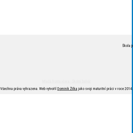
Škola j
Mladá fronta včera - Školní bulvár
Všechna práva vyhrazena. Web vytvořil
Dominik Žilka
jako svoji maturitní práci v roce 2014.