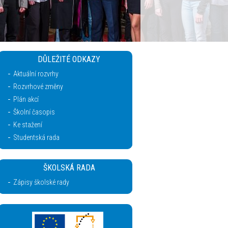
DŮLEŽITÉ ODKAZY
Aktuální rozvrhy
Rozvrhové změny
Plán akcí
Školní časopis
Ke stažení
Studentská rada
ŠKOLSKÁ RADA
Zápisy školské rady