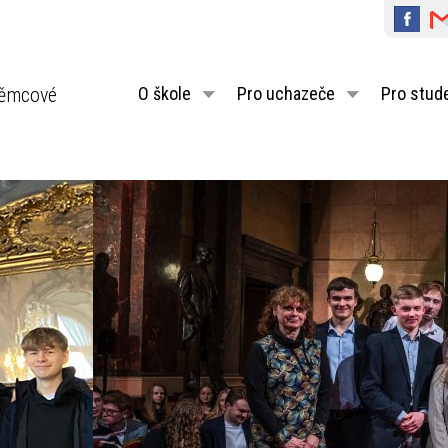
ěmcové
O škole
Pro uchazeče
Pro stud