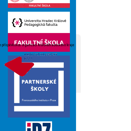
e příspěvkovou organizací Královéhradeckého kraje