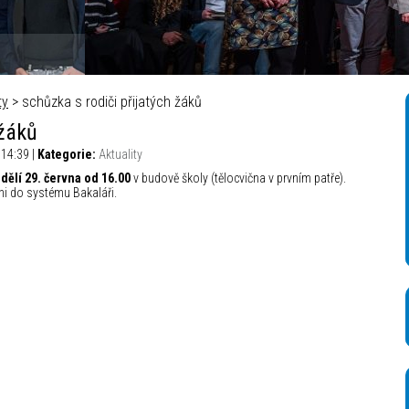
ty
> schůzka s rodiči přijatých žáků
 žáků
 14:39 |
Kategorie:
Aktuality
dělí 29. června od 16.00
v budově školy (tělocvična v prvním patře).
ni do systému Bakaláři.