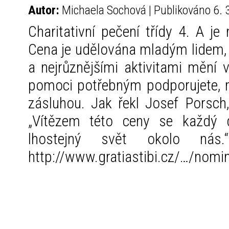
Autor:
Michaela Sochová | Publikováno 6. 
Charitativní pečení třídy 4. A j
Cena je udělována mladým lidem, k
a nejrůznějšími aktivitami mění 
pomoci potřebným podporujete, 
zásluhou. Jak řekl Josef Porsch,
„Vítězem této ceny se každý d
lhostejný svět okolo
http://www.gratiastibi.cz/…/nomin