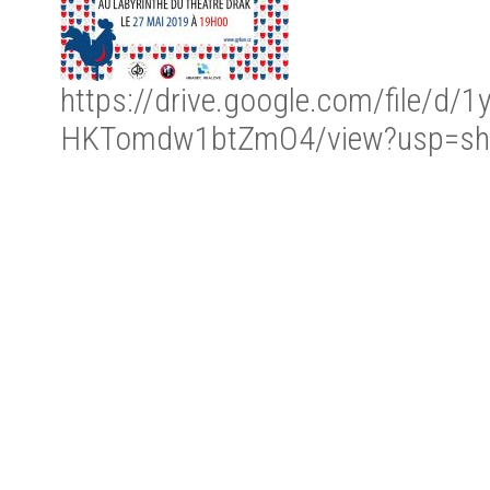
https://drive.google.com/file/
HKTomdw1btZmO4/view?usp=sha