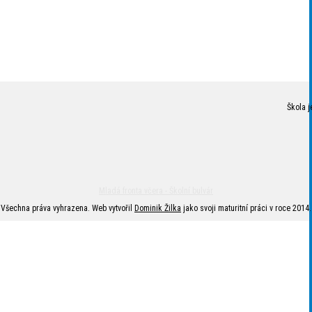
Škola j
Mladá fronta včera - Školní bulvár
Všechna práva vyhrazena. Web vytvořil
Dominik Žilka
jako svoji maturitní práci v roce 2014.