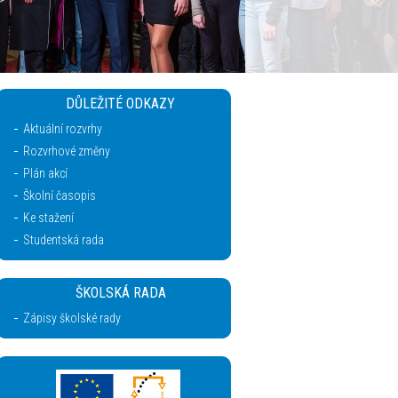
DŮLEŽITÉ ODKAZY
Aktuální rozvrhy
Rozvrhové změny
Plán akcí
Školní časopis
Ke stažení
Studentská rada
ŠKOLSKÁ RADA
Zápisy školské rady