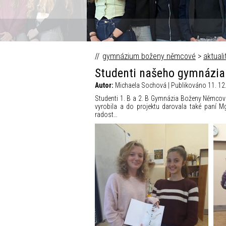
Fokus Václava Moravce © Česk
gymnázium boženy němcové
>
aktuali
Studenti našeho gymnázia
Autor:
Michaela Sochová | Publikováno 11. 12.
Studenti 1. B a 2. B Gymnázia Boženy Němcové 
vyrobila a do projektu darovala také paní M
radost…