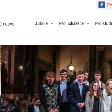
ěmcové
O škole
Pro uchazeče
Pro stud