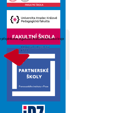
e příspěvkovou organizací Královéhradeckého kraje