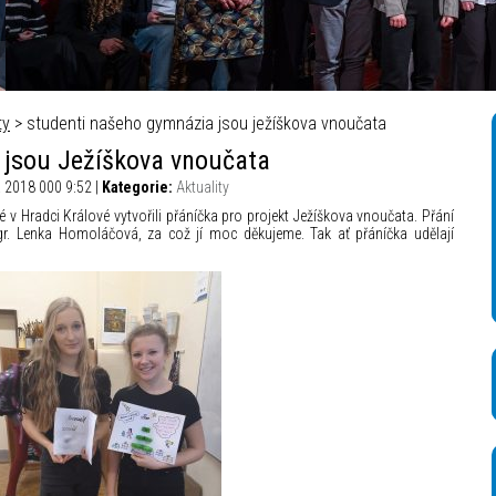
á televize – Autor_ Mikuláš Křepelka
ty
> studenti našeho gymnázia jsou ježíškova vnoučata
 jsou Ježíškova vnoučata
 2018 000 9:52 |
Kategorie:
Aktuality
v Hradci Králové vytvořili přáníčka pro projekt Ježíškova vnoučata. Přání
gr. Lenka Homoláčová, za což jí moc děkujeme. Tak ať přáníčka udělají