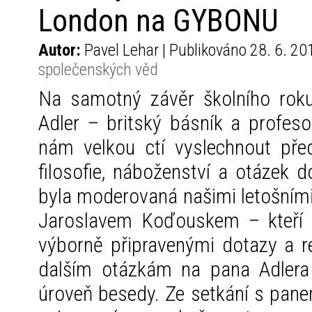
London na GYBONU
Autor:
Pavel Lehar | Publikováno 28. 6. 20
společenských věd
Na samotný závěr školního roku
Adler – britský básník a profes
nám velkou ctí vyslechnout pře
filosofie, náboženství a otázek d
byla moderovaná našimi letošním
Jaroslavem Koďouskem – kteří pr
výborně připravenými dotazy a re
dalším otázkám na pana Adlera 
úroveň besedy. Ze setkání s pane