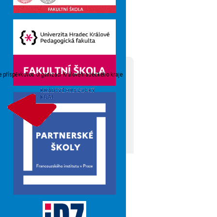
e příspěvkovou organizací Královéhradeckého kraje