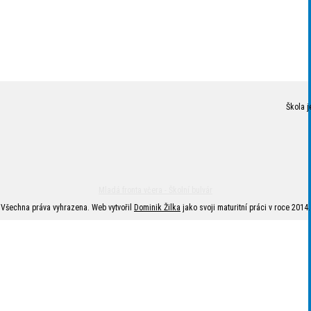
Škola j
Mladá fronta včera - Školní bulvár
Všechna práva vyhrazena. Web vytvořil
Dominik Žilka
jako svoji maturitní práci v roce 2014.