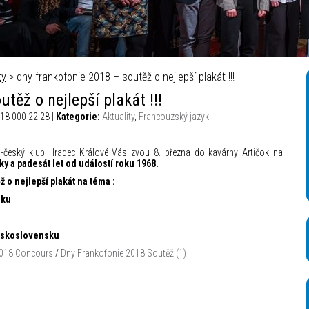
ty
> dny frankofonie 2018 – soutěž o nejlepší plakát !!!
těž o nejlepší plakát !!!
18 000 22:28 |
Kategorie:
Aktuality
,
Francouzský jazyk
eský klub Hradec Králové Vás zvou 8. března do kavárny Artičok na
iky a padesát let od událostí roku 1968.
ž o nejlepší plakát na téma :
iku
Československu
2018 Concours
/
Dny Frankofonie 2018 Soutěž (1)