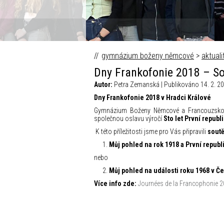
gymnázium boženy němcové
>
aktuali
Dny Frankofonie 2018 – Sou
Autor:
Petra Zemanská | Publikováno 14. 2. 20
Dny Frankofonie 2018
v Hradci Králové
Gymnázium Boženy Němcové a Francouzsko-č
společnou oslavu výročí
Sto let První republ
K této příležitosti jsme pro Vás připravili
soutě
Můj pohled na rok 1918 a První republ
nebo
Můj pohled na události roku 1968 v 
Více info zde:
Journées de la Francophonie 