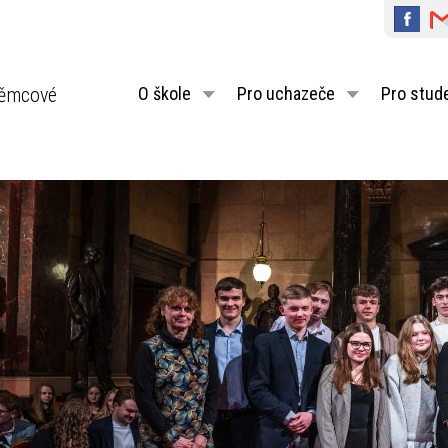
ěmcové
O škole
Pro uchazeče
Pro stud