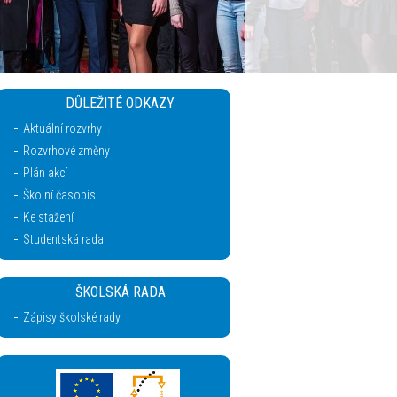
DŮLEŽITÉ ODKAZY
Aktuální rozvrhy
Rozvrhové změny
Plán akcí
Školní časopis
Ke stažení
Studentská rada
ŠKOLSKÁ RADA
Zápisy školské rady