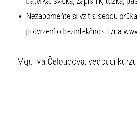
baterka, svíčka, zápisník, tužka, pa
Nezapomeňte si vzít s sebou průkaz
potvrzení o bezinfekčnosti /na ww
Mgr. Iva Čeloudová, vedoucí kurz