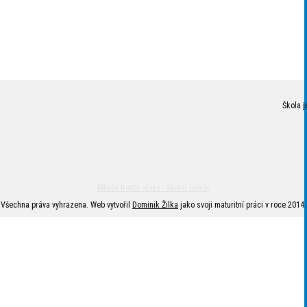
Škola j
Mladá fronta včera - Školní bulvár
Všechna práva vyhrazena. Web vytvořil
Dominik Žilka
jako svoji maturitní práci v roce 2014.