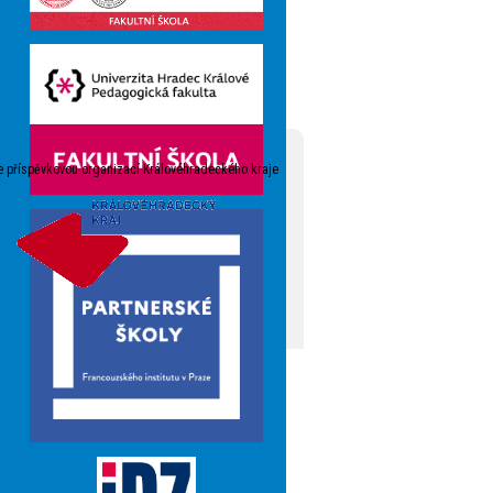
e příspěvkovou organizací Královéhradeckého kraje