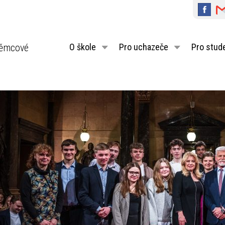
ěmcové
O škole
Pro uchazeče
Pro stud