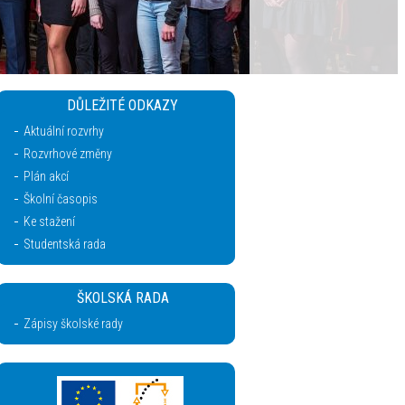
DŮLEŽITÉ ODKAZY
Aktuální rozvrhy
Rozvrhové změny
Plán akcí
Školní časopis
Ke stažení
Studentská rada
ŠKOLSKÁ RADA
Zápisy školské rady