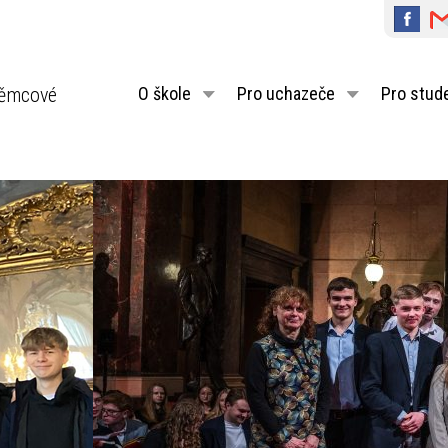
ěmcové
O škole
Pro uchazeče
Pro stud