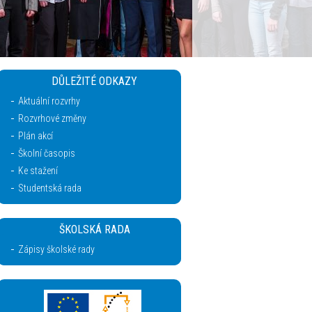
DŮLEŽITÉ ODKAZY
Aktuální rozvrhy
Rozvrhové změny
Plán akcí
Školní časopis
Ke stažení
Studentská rada
ŠKOLSKÁ RADA
Zápisy školské rady