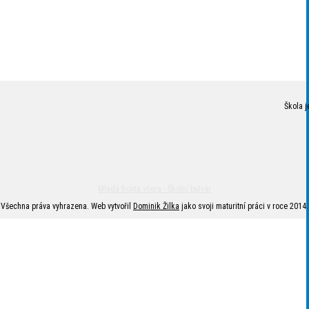
Škola j
Mladá fronta včera - Školní bulvár
Všechna práva vyhrazena. Web vytvořil
Dominik Žilka
jako svoji maturitní práci v roce 2014.