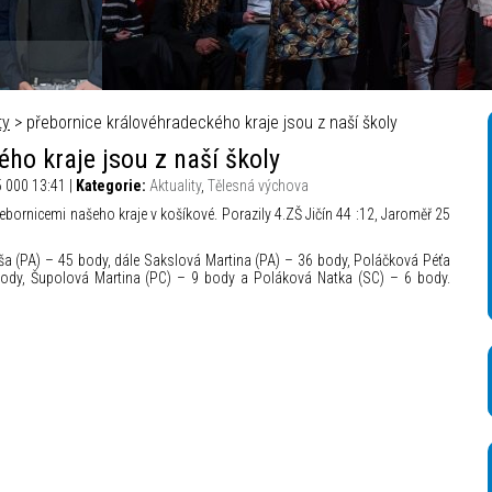
ty
> přebornice královéhradeckého kraje jsou z naší školy
ho kraje jsou z naší školy
5 000 13:41 |
Kategorie:
Aktuality
,
Tělesná výchova
řebornicemi našeho kraje v košíkové. Porazily 4.ZŠ Jičín 44 :12, Jaroměř 25
ša (PA) – 45 body, dále Sakslová Martina (PA) – 36 body, Poláčková Péťa
ody, Šupolová Martina (PC) – 9 body a Poláková Natka (SC) – 6 body.