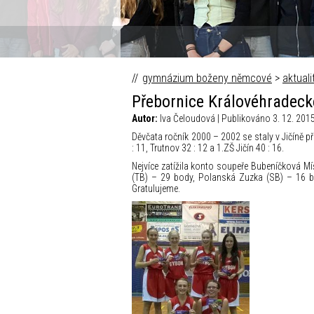
gymnázium boženy němcové
>
aktuali
Přebornice Královéhradecké
Autor:
Iva Čeloudová | Publikováno 3. 12. 201
Děvčata ročník 2000 – 2002 se staly v Jičíně p
: 11, Trutnov 32 : 12 a 1.ZŠ Jičín 40 : 16.
Nejvíce zatížila konto soupeře Bubeníčková Mí
(TB) – 29 body, Polanská Zuzka (SB) – 16 b
Gratulujeme.