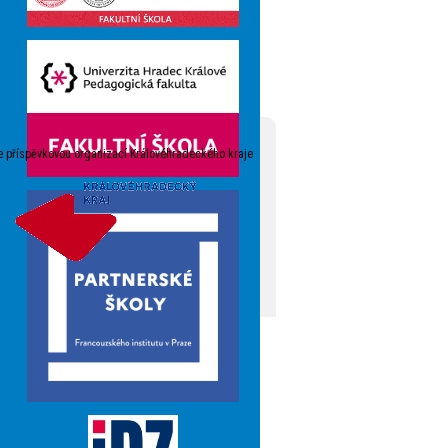
e příspěvkovou organizací Královéhradeckého kraje