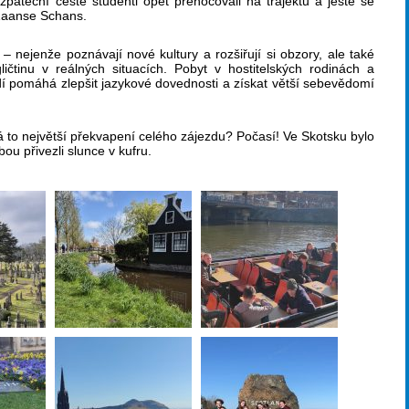
páteční cestě studenti opět přenocovali na trajektu a ještě se
 Zaanse Schans.
– nejenže poznávají nové kultury a rozšiřují si obzory, ale také
ngličtinu v reálných situacích. Pobyt v hostitelských rodinách a
í pomáhá zlepšit jazykové dovednosti a získat větší sebevědomí
 to největší překvapení celého zájezdu? Počasí! Ve Skotsku bylo
bou přivezli slunce v kufru.