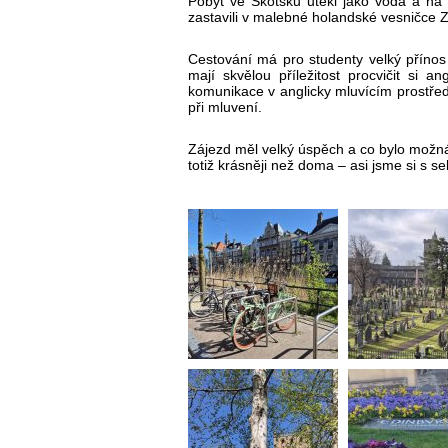
Pobyt ve Skotsku utekl jako voda a na z
zastavili v malebné holandské vesničce
Cestování má pro studenty velký přínos 
mají skvělou příležitost procvičit si a
komunikace v anglicky mluvícím prostřed
při mluvení.
Zájezd měl velký úspěch a co bylo možná
totiž krásněji než doma – asi jsme si s se