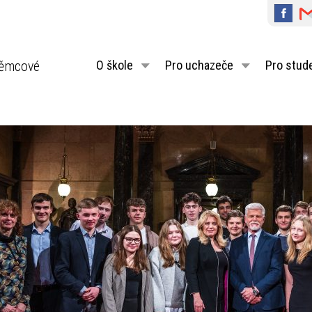
ěmcové
O škole
Pro uchazeče
Pro stud