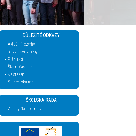
DŮLEŽITÉ ODKAZY
Aktuální rozvrhy
Rozvrhové změny
Plán akcí
Školní časopis
Ke stažení
Studentská rada
ŠKOLSKÁ RADA
Zápisy školské rady