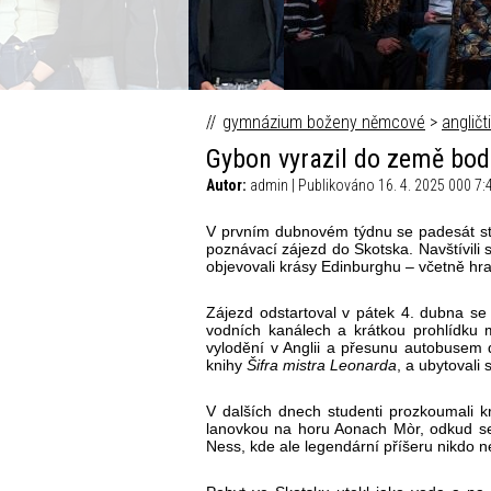
Fokus Václava Moravce © Česk
gymnázium boženy němcové
>
angličt
Gybon vyrazil do země bodl
Autor:
admin | Publikováno 16. 4. 2025 000 7:
V prvním dubnovém týdnu se padesát st
poznávací zájezd do Skotska. Navštívili 
objevovali krásy Edinburghu – včetně hr
Zájezd odstartoval v pátek 4. dubna se 
vodních kanálech a krátkou prohlídku m
vylodění v Anglii a přesunu autobusem 
knihy
Šifra mistra Leonarda
, a ubytovali 
V dalších dnech studenti prozkoumali k
lanovkou na horu Aonach Mòr, odkud se
Ness, kde ale legendární příšeru nikdo n