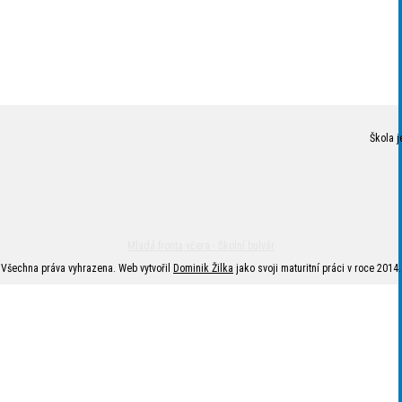
Škola j
Mladá fronta včera - Školní bulvár
Všechna práva vyhrazena. Web vytvořil
Dominik Žilka
jako svoji maturitní práci v roce 2014.