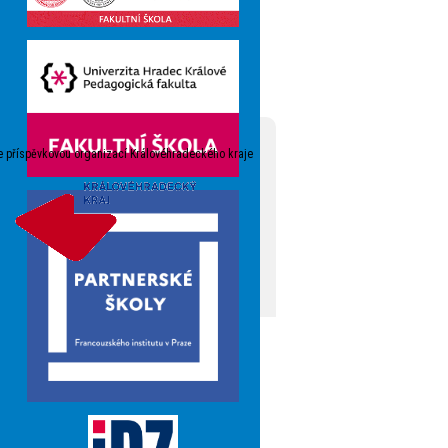
e příspěvkovou organizací Královéhradeckého kraje