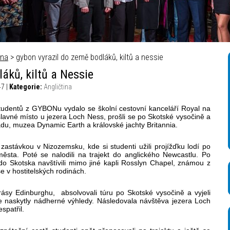
á televize – Autor_ Mikuláš Křepelka
ina
> gybon vyrazil do země bodláků, kiltů a nessie
áků, kiltů a Nessie
47 |
Kategorie:
Angličtina
udentů z GYBONu vydalo se školní cestovní kanceláří Royal na
slavné místo u jezera Loch Ness, prošli se po Skotské vysočině a
adu, muzea Dynamic Earth a královské jachty Britannia.
zastávkou v Nizozemsku, kde si studenti užili projížďku lodí po
ěsta. Poté se nalodili na trajekt do anglického Newcastlu. Po
do Skotska navštívili mimo jiné kapli Rosslyn Chapel, známou z
se v hostitelských rodinách.
rásy Edinburghu, absolvovali túru po Skotské vysočině a vyjeli
 naskytly nádherné výhledy. Následovala návštěva jezera Loch
espatřil.