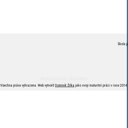
Škola j
Mladá fronta včera - Školní bulvár
Všechna práva vyhrazena. Web vytvořil
Dominik Žilka
jako svoji maturitní práci v roce 2014.