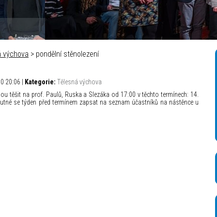
á výchova
> pondělní stěnolezení
00 20:06 |
Kategorie:
Tělesná výchova
u těšit na prof. Paulů, Ruska a Slezáka od 17:00 v těchto termínech: 14.
y je nutné se týden před termínem zapsat na seznam účastníků na nástěnce u