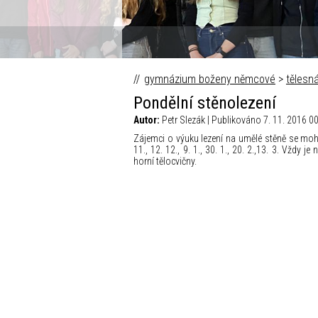
gymnázium boženy němcové
>
tělesn
Pondělní stěnolezení
Autor:
Petr Slezák | Publikováno 7. 11. 2016 0
Zájemci o výuku lezení na umělé stěně se moho
11., 12. 12., 9. 1., 30. 1., 20. 2.,13. 3. Vžd
horní tělocvičny.