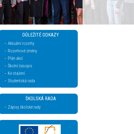
DŮLEŽITÉ ODKAZY
Aktuální rozvrhy
Rozvrhové změny
Plán akcí
Školní časopis
Ke stažení
Studentská rada
ŠKOLSKÁ RADA
Zápisy školské rady