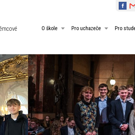
ěmcové
O škole
Pro uchazeče
Pro stud