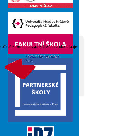
e příspěvkovou organizací Královéhradeckého kraje