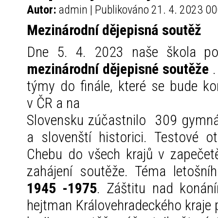
Autor:
admin | Publikováno 21. 4. 2023 00
Mezinárodní dějepisná soutěž
Dne 5. 4. 2023 naše škola po
mezinárodní dějepisné soutěže
.
týmy do finále, které se bude k
v ČR a na
Slovensku zúčastnilo 309 gymnázii
a slovenští historici. Testové o
Chebu do všech krajů v zapečetě
zahájení soutěže. Téma letošní
1945 -1975
. Záštitu nad konán
hejtman Královehradeckého kraje 