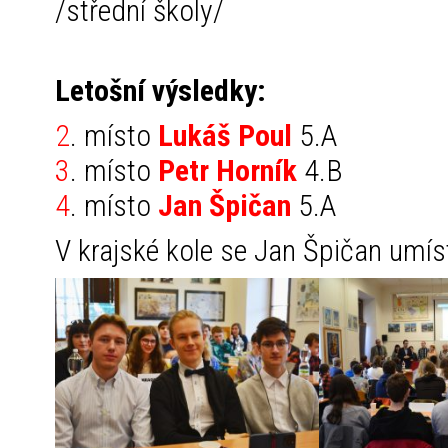
/střední školy/
Letošní výsledky:
2
. místo
Lukáš Poul
5.A
3
. místo
Petr Horník
4.B
4
. místo
Jan Špičan
5.A
V krajské kole se Jan Špičan umíst