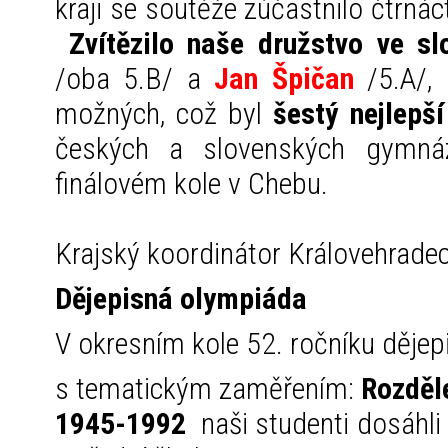
kraji se soutěže zúčastnilo čtrnáct
Zvítězilo naše družstvo ve s
/oba 5.B/ a
Jan Špičan
/5.A/,
možných, což byl
šestý nejlepš
českých a slovenských gymná
finálovém kole v Chebu.
Krajský koordinátor Královehradec
Dějepisná olympiáda
V okresním kole 52. ročníku děje
s tematickým zaměřením:
Rozděl
1945-1992
naši studenti dosáhli